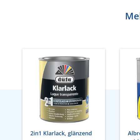
Meh
2in1 Klarlack, glänzend
Albr