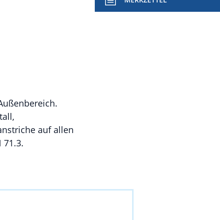
 Außenbereich.
all,
nstriche auf allen
 71.3.