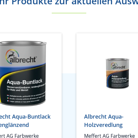
r Produkte zur aktuellen Aus
echt Aqua-Buntlack
Albrecht Aqua-
englänzend
Holzveredlung
ert AG Farbwerke
Meffert AG Farbwerke