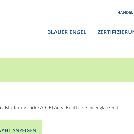
HANDEL
BLAUER ENGEL
ZERTIFIZIERU
hadstoffarme Lacke
OBI Acryl Buntlack, seidenglänzend
AHL ANZEIGEN