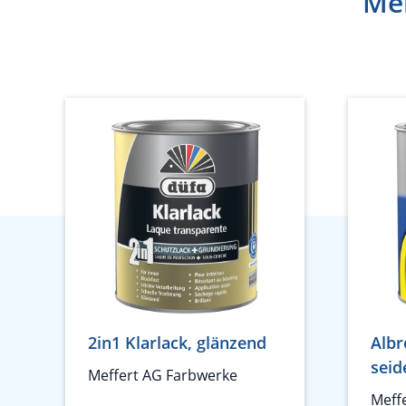
Meh
2in1 Klarlack, glänzend
Albr
seid
Meffert AG Farbwerke
Meff