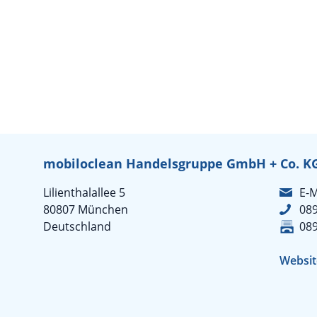
mobiloclean Handelsgruppe GmbH + Co. K
Lilienthalallee 5
E-M
80807 München
089
Deutschland
089
Websit