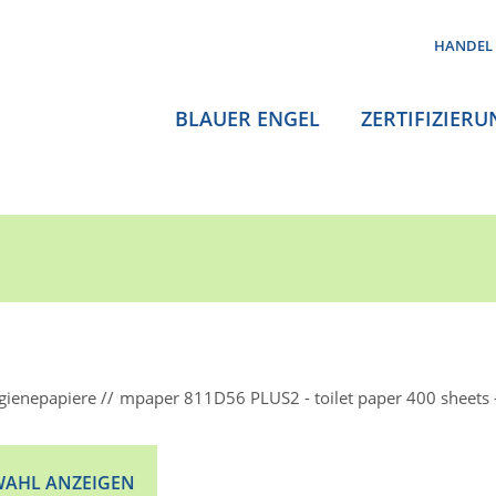
HANDEL
BLAUER ENGEL
ZERTIFIZIERU
gienepapiere
mpaper 811D56 PLUS2 - toilet paper 400 sheets
AHL ANZEIGEN