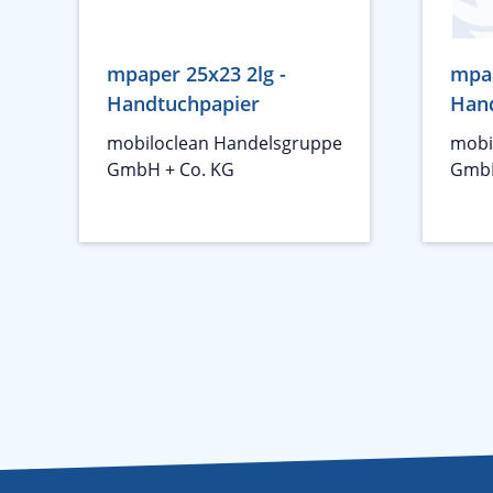
mpaper 25x23 2lg -
mpap
Handtuchpapier
Han
mobiloclean Handelsgruppe
mobi
GmbH + Co. KG
GmbH