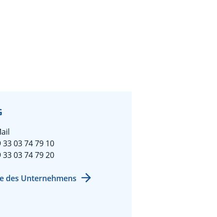
G
ail
 33 03 74 79 10
 33 03 74 79 20
e des Unternehmens