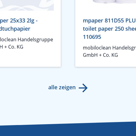
er 25x33 2lg -
mpaper 811D55 PLU
dtuchpapier
toilet paper 250 shee
110695
loclean Handelsgruppe
 + Co. KG
mobiloclean Handelsg
GmbH + Co. KG
alle zeigen