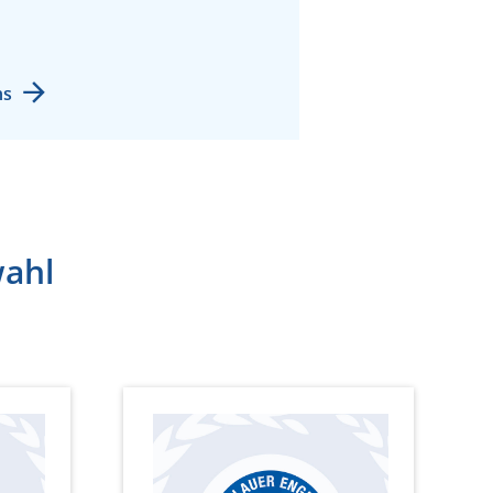
ns
wahl