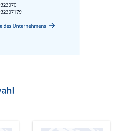
9323070
932307179
e des Unternehmens
wahl