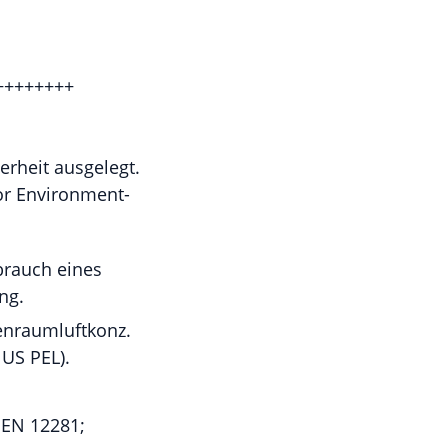
++++++++
erheit ausgelegt.
for Environment-
brauch eines
ng.
enraumluftkonz.
 US PEL).
 EN 12281;