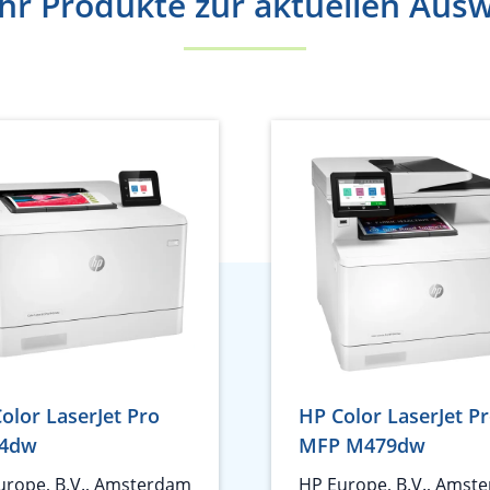
r Produkte zur aktuellen Aus
olor LaserJet Pro
HP Color LaserJet P
4dw
MFP M479dw
urope, B.V., Amsterdam
HP Europe, B.V., Amst