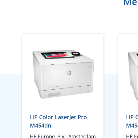
Meh
HP Color LaserJet Pro
HP C
M454dn
M45
HP Europe, B.V., Amsterdam
HP E