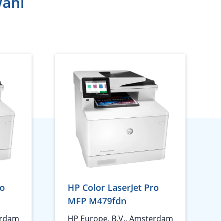
wahl
ro
HP Color LaserJet Pro
MFP M479fdn
erdam
HP Europe, B.V., Amsterdam