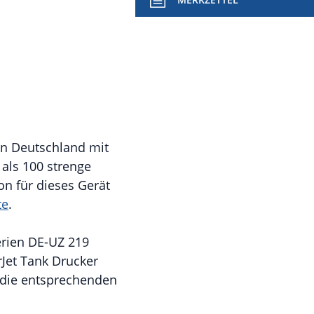
in Deutschland mit
 als 100 strenge
n für dieses Gerät
te
.
erien DE-UZ 219
rJet Tank Drucker
s die entsprechenden