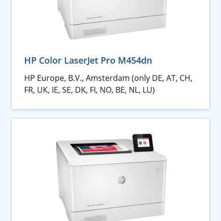
HP Color LaserJet Pro M454dn
HP Europe, B.V., Amsterdam (only DE, AT, CH,
FR, UK, IE, SE, DK, FI, NO, BE, NL, LU)