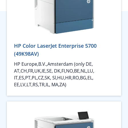
HP Color LaserJet Enterprise 5700
(49K98AV)
HP Europe,B.V.,Amsterdam (only DE,
AT,CH,FR,UK,IE,SE, DK,FI,NO,BE,NL,LU,
IT,ES,PT,PL,CZ,SK, Sl,HU,HR,RO,BG,EL,
EE,LV,LT,RS,TR,IL, MA,ZA)