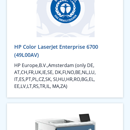
HP Color LaserJet Enterprise 6700
(49L00AV)
HP Europe,B.V.,Amsterdam (only DE,
AT,CH,FR,UK,IE,SE, DK,FI,NO,BE,NL,LU,
IT,ES,PT,PL,CZ,SK, Sl,HU,HR,RO,BG,EL,
EE,LV,LT,RS,TR,IL, MA,ZA)