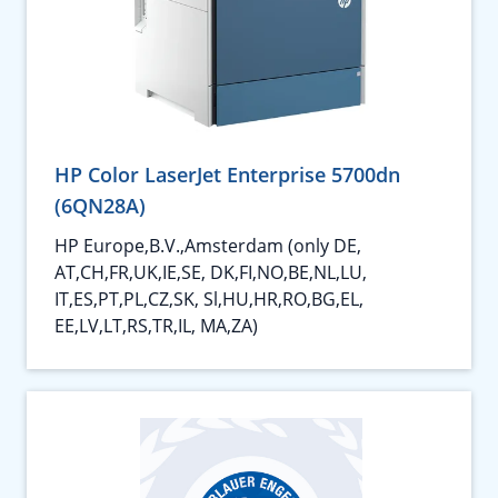
HP Color LaserJet Enterprise 5700dn
(6QN28A)
HP Europe,B.V.,Amsterdam (only DE,
AT,CH,FR,UK,IE,SE, DK,FI,NO,BE,NL,LU,
IT,ES,PT,PL,CZ,SK, Sl,HU,HR,RO,BG,EL,
EE,LV,LT,RS,TR,IL, MA,ZA)