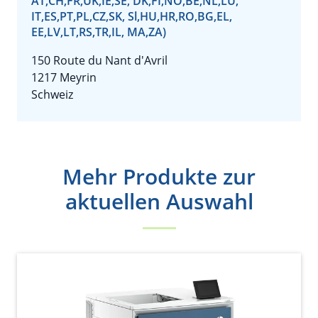
AT,CH,FR,UK,IE,SE, DK,FI,NO,BE,NL,LU,
IT,ES,PT,PL,CZ,SK, Sl,HU,HR,RO,BG,EL,
EE,LV,LT,RS,TR,IL, MA,ZA)
150 Route du Nant d'Avril
1217 Meyrin
Schweiz
Mehr Produkte zur
aktuellen Auswahl