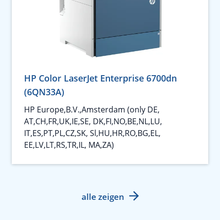
HP Color LaserJet Enterprise 6700dn
(6QN33A)
HP Europe,B.V.,Amsterdam (only DE,
AT,CH,FR,UK,IE,SE, DK,FI,NO,BE,NL,LU,
IT,ES,PT,PL,CZ,SK, Sl,HU,HR,RO,BG,EL,
EE,LV,LT,RS,TR,IL, MA,ZA)
alle zeigen