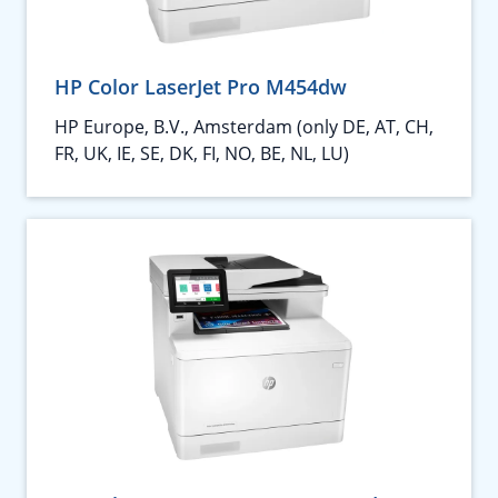
HP Color LaserJet Pro M454dw
HP Europe, B.V., Amsterdam (only DE, AT, CH,
FR, UK, IE, SE, DK, FI, NO, BE, NL, LU)