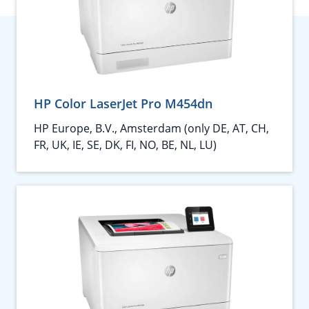
HP Color LaserJet Pro M454dn
HP Europe, B.V., Amsterdam (only DE, AT, CH,
FR, UK, IE, SE, DK, FI, NO, BE, NL, LU)