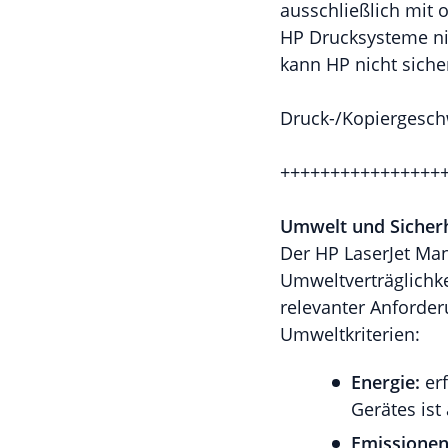
ausschließlich mit 
HP Drucksysteme nic
kann HP nicht siche
Druck-/Kopiergeschw
++++++++++++++++
Umwelt und Sicherh
Der HP LaserJet Ma
Umweltverträglichke
relevanter Anforde
Umweltkriterien:
Energie:
er
Gerätes ist
Emissionen