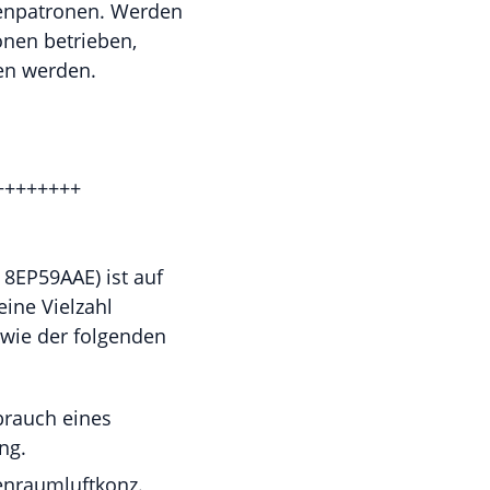
ntenpatronen. Werden
onen betrieben,
ten werden.
++++++++
8EP59AAE) ist auf
eine Vielzahl
wie der folgenden
brauch eines
ng.
enraumluftkonz.