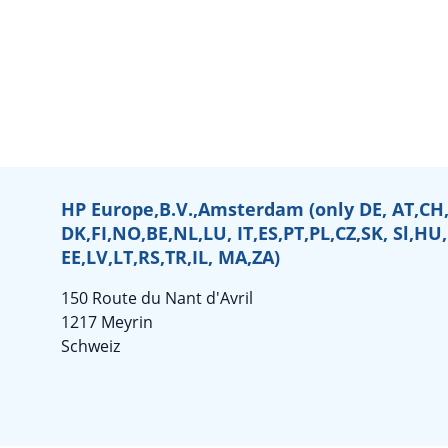
HP Europe,B.V.,Amsterdam (only DE, AT,CH,
DK,FI,NO,BE,NL,LU, IT,ES,PT,PL,CZ,SK, Sl,HU
EE,LV,LT,RS,TR,IL, MA,ZA)
150 Route du Nant d'Avril
1217 Meyrin
Schweiz