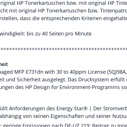
original HP Tonerkartuschen bzw. mit original HP Ti
ht mit original HP Tonerkartuschen bzw. Tintenpatr
rstellen, dass die entsprechenden Kriterien eingehal
indigkeit: bis zu 40 Seiten pro Minute
+++++++++++++++++++++++++++++++++++++++++++++
eit
naged MFP E731dn with 30 to 40ppm License (5QJ98A, 
it und Sicherheit ausgelegt. Das Drucksystem erfüllt 
rungen des HP Design for Environment-Programms so
füllt Anforderungen des Energy Star® | Der Stromver
 abhängig von seinen Eigenschaften und seiner Nutzu
:
geringe Emissionen nach DE-UZ 219; Beitrag zu Inn