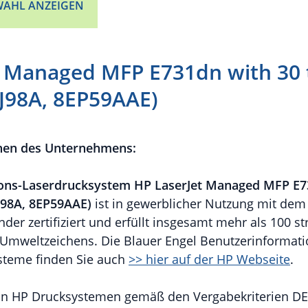
AHL ANZEIGEN
t Managed MFP E731dn with 30
QJ98A, 8EP59AAE)
nen des Unternehmens:
ons-
Laserdrucksystem HP LaserJet Managed MFP E73
J98A, 8EP59AAE)
ist in gewerblicher Nutzung mit dem
der zertifiziert und erfüllt insgesamt mehr als 100 s
Umweltzeichens. Die Blauer Engel Benutzerinformati
steme finden Sie auch
>> hier auf der HP Webseite
.
von HP Drucksystemen gemäß den Vergabekriterien DE