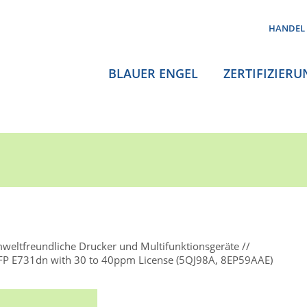
HANDEL
BLAUER ENGEL
ZERTIFIZIERU
weltfreundliche Drucker und Multifunktionsgeräte
FP E731dn with 30 to 40ppm License (5QJ98A, 8EP59AAE)