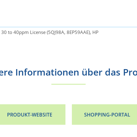
 30 to 40ppm License (5QJ98A, 8EP59AAE), HP
ere Informationen über das Pr
PRODUKT-WEBSITE
SHOPPING-PORTAL