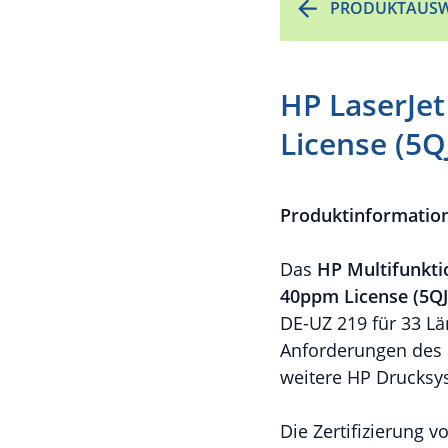
PRODUKTAUSW
HP LaserJe
License (5
Produktinformatio
Das
HP Multifunkti
40ppm License (5Q
DE-UZ 219 für 33 Län
Anforderungen des 
weitere HP Drucksy
Die Zertifizierung 