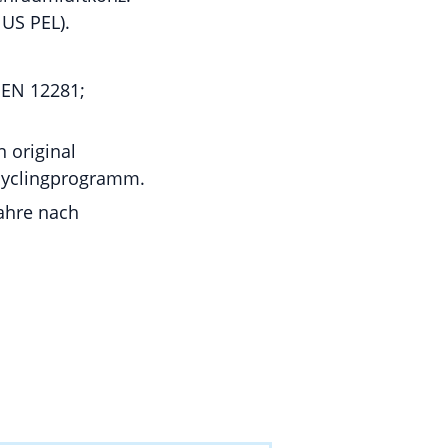
 US PEL).
 EN 12281;
 original
cyclingprogramm.
Jahre nach