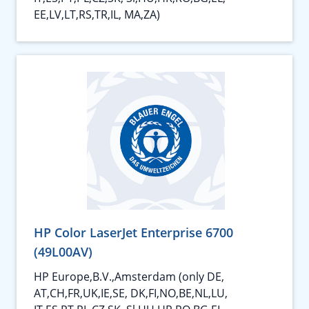
EE,LV,LT,RS,TR,IL, MA,ZA)
HP Color LaserJet Enterprise 6700
(49L00AV)
HP Europe,B.V.,Amsterdam (only DE,
AT,CH,FR,UK,IE,SE, DK,FI,NO,BE,NL,LU,