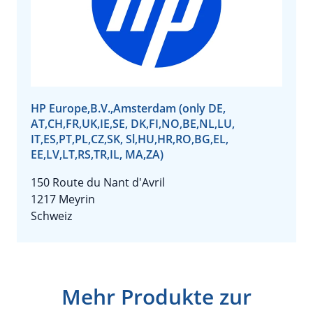
HP Europe,B.V.,Amsterdam (only DE,
AT,CH,FR,UK,IE,SE, DK,FI,NO,BE,NL,LU,
IT,ES,PT,PL,CZ,SK, Sl,HU,HR,RO,BG,EL,
EE,LV,LT,RS,TR,IL, MA,ZA)
150 Route du Nant d'Avril
1217 Meyrin
Schweiz
Mehr Produkte zur