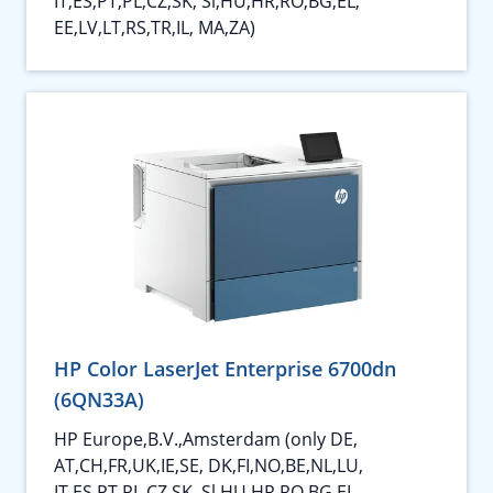
IT,ES,PT,PL,CZ,SK, Sl,HU,HR,RO,BG,EL,
EE,LV,LT,RS,TR,IL, MA,ZA)
HP Color LaserJet Enterprise 6700dn
(6QN33A)
HP Europe,B.V.,Amsterdam (only DE,
AT,CH,FR,UK,IE,SE, DK,FI,NO,BE,NL,LU,
IT,ES,PT,PL,CZ,SK, Sl,HU,HR,RO,BG,EL,