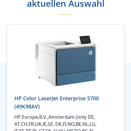
aktuellen Auswahl
HP Color LaserJet Enterprise 5700
(49K98AV)
HP Europe,B.V.,Amsterdam (only DE,
AT,CH,FR,UK,IE,SE, DK,FI,NO,BE,NL,LU,
IT,ES,PT,PL,CZ,SK, Sl,HU,HR,RO,BG,EL,