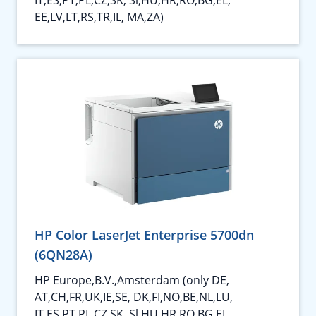
EE,LV,LT,RS,TR,IL, MA,ZA)
HP Color LaserJet Enterprise 5700dn
(6QN28A)
HP Europe,B.V.,Amsterdam (only DE,
AT,CH,FR,UK,IE,SE, DK,FI,NO,BE,NL,LU,
IT,ES,PT,PL,CZ,SK, Sl,HU,HR,RO,BG,EL,