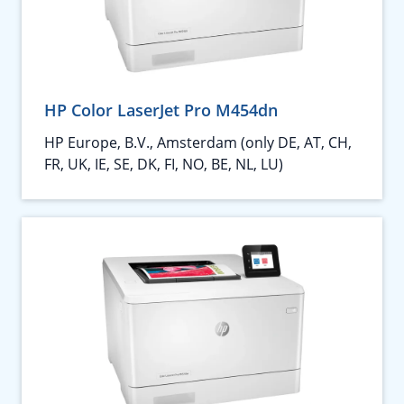
HP Color LaserJet Pro M454dn
HP Europe, B.V., Amsterdam (only DE, AT, CH,
FR, UK, IE, SE, DK, FI, NO, BE, NL, LU)