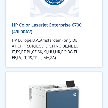
HP Color LaserJet Enterprise 6700
(49L00AV)
HP Europe,B.V.,Amsterdam (only DE,
AT,CH,FR,UK,IE,SE, DK,FI,NO,BE,NL,LU,
IT,ES,PT,PL,CZ,SK, Sl,HU,HR,RO,BG,EL,
EE,LV,LT,RS,TR,IL, MA,ZA)