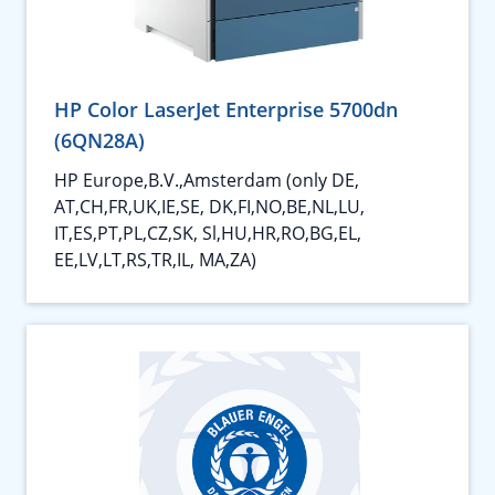
HP Color LaserJet Enterprise 5700dn
(6QN28A)
HP Europe,B.V.,Amsterdam (only DE,
AT,CH,FR,UK,IE,SE, DK,FI,NO,BE,NL,LU,
IT,ES,PT,PL,CZ,SK, Sl,HU,HR,RO,BG,EL,
EE,LV,LT,RS,TR,IL, MA,ZA)