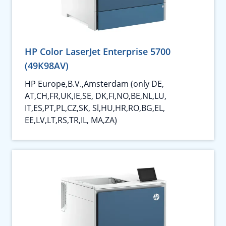
HP Color LaserJet Enterprise 5700
(49K98AV)
HP Europe,B.V.,Amsterdam (only DE,
AT,CH,FR,UK,IE,SE, DK,FI,NO,BE,NL,LU,
IT,ES,PT,PL,CZ,SK, Sl,HU,HR,RO,BG,EL,
EE,LV,LT,RS,TR,IL, MA,ZA)