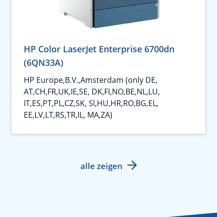
HP Color LaserJet Enterprise 6700dn
(6QN33A)
HP Europe,B.V.,Amsterdam (only DE,
AT,CH,FR,UK,IE,SE, DK,FI,NO,BE,NL,LU,
IT,ES,PT,PL,CZ,SK, Sl,HU,HR,RO,BG,EL,
EE,LV,LT,RS,TR,IL, MA,ZA)
alle zeigen