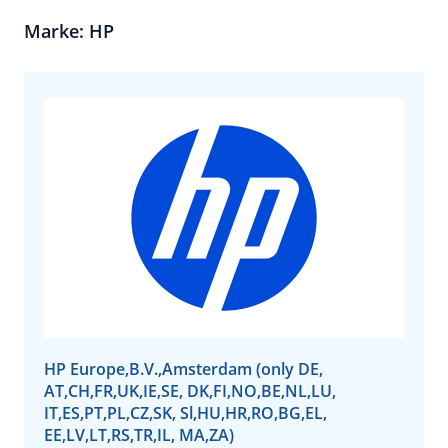
Marke: HP
HP Europe,B.V.,Amsterdam (only DE,
AT,CH,FR,UK,IE,SE, DK,FI,NO,BE,NL,LU,
IT,ES,PT,PL,CZ,SK, Sl,HU,HR,RO,BG,EL,
EE,LV,LT,RS,TR,IL, MA,ZA)