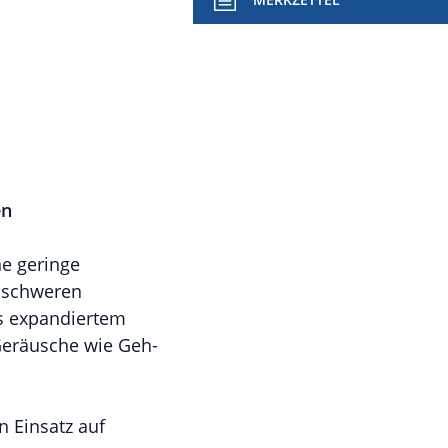
en
e geringe
r schweren
s expandiertem
Geräusche wie Geh-
n Einsatz auf