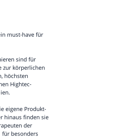
in must-have für
ieren sind für
e zur körperlichen
n, höchsten
hen Hightec-
ien.
ie eigene Produkt-
r hinaus finden sie
erapeuten der
l für besonders