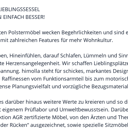
LIEBLINGSSESSEL
 EINFACH BESSER!
ten Polstermöbel wecken Begehrlichkeiten und sind e
it zahlreichen Features für mehr Wohnkultur.
en, Hineinfühlen, darauf Schlafen, Lümmeln und Sinn
te Herzensangelegenheit. Wir schaffen Lieblingsplätz
annung. himolla steht für schickes, markantes Desig
e Raffinessen vom Funktionsarmteil bis zum motorisc
nse Planungsvielfalt und vorzügliche Bezugsmaterial
es darüber hinaus weitere Werte zu kreieren und so d
it eigenem Prüflabor und Umweltbewusstsein. Darübe
ektion AGR zertifizierte Möbel, von den Ärzten und Th
der Rücken“ ausgezeichnet, sowie spezielle Sitzmöbe