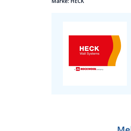
Marke: HECK
Meh