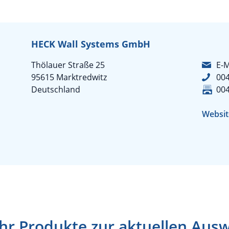
HECK Wall Systems GmbH
Thölauer Straße 25
E-M
95615 Marktredwitz
00
Deutschland
00
Websit
r Produkte zur aktuellen Aus