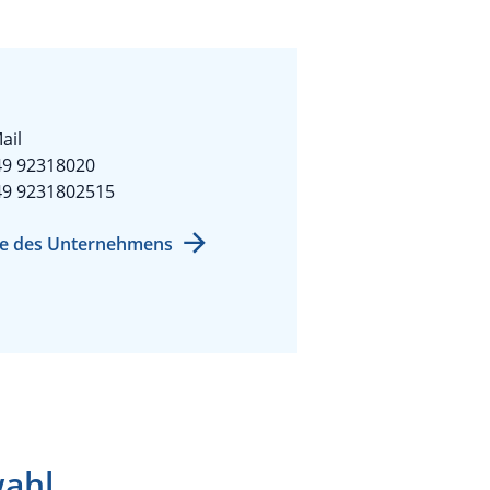
ail
49 92318020
49 9231802515
e des Unternehmens
wahl