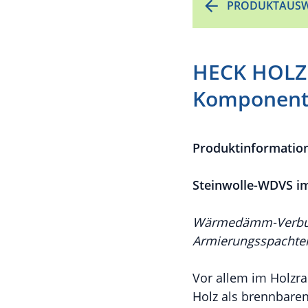
PRODUKTAUSW
HECK HOLZB
Komponent
Produktinformatio
Steinwolle-WDVS i
Wärmedämm-Verbund
Armierungsspachtel 
Vor allem im Holzr
Holz als brennbare