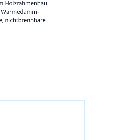
 im Holzrahmenbau
das Wärmedämm-
e, nichtbrennbare