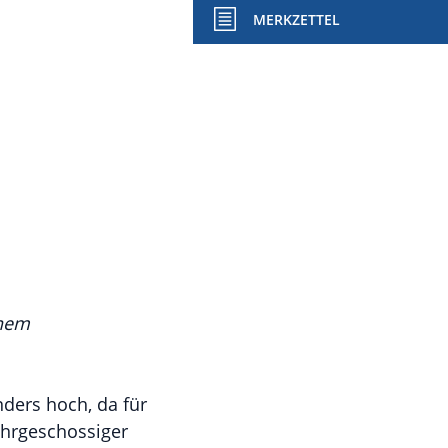
MERKZETTEL
chem
ders hoch, da für
ehrgeschossiger