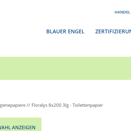
HANDEL
BLAUER ENGEL
ZERTIFIZIERU
gienepapiere
Floralys 8x200 3lg - Toilettenpapier
AHL ANZEIGEN