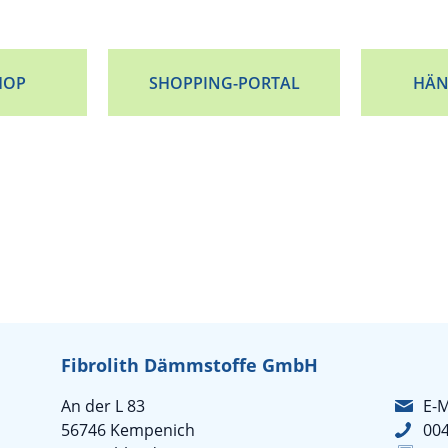
HOP
SHOPPING-PORTAL
HÄN
Fibrolith Dämmstoffe GmbH
An der L 83
E-M
56746 Kempenich
004