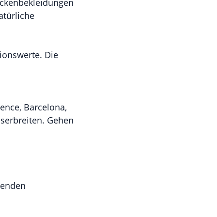
eckenbekleidungen
atürliche
tionswerte. Die
rence, Barcelona,
aserbreiten. Gehen
igenden