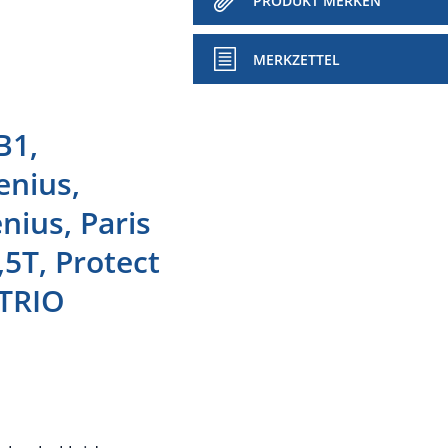
PRODUKT MERKEN
MERKZETTEL
B1,
enius,
nius, Paris
,5T, Protect
 TRIO