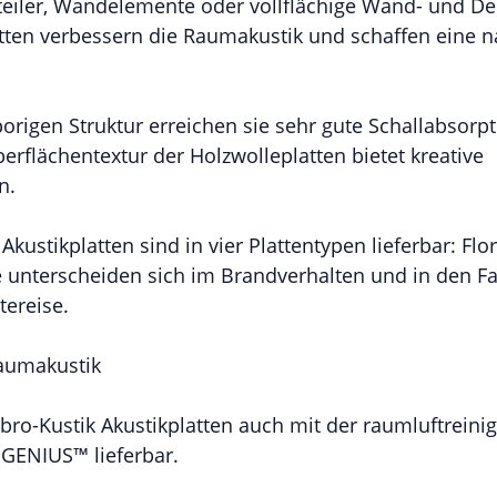
eiler, Wandelemente oder vollflächige Wand- und D
atten verbessern die Raumakustik und schaffen eine n
origen Struktur erreichen sie sehr gute Schallabsorp
erflächentextur der Holzwolleplatten bietet kreative
n.
Akustikplatten sind in vier Plattentypen lieferbar: Flo
ie unterscheiden sich im Brandverhalten und in den F
tereise.
Raumakustik
Fibro-Kustik Akustikplatten auch mit der raumluftrein
GENIUS™ lieferbar.