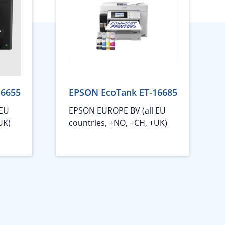
16655
EPSON EcoTank ET-16685
 EU
EPSON EUROPE BV (all EU
UK)
countries, +NO, +CH, +UK)