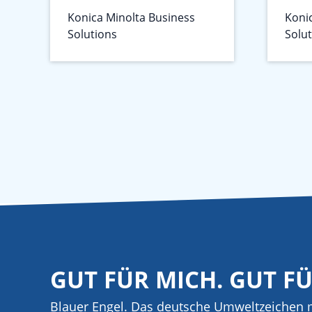
Konica Minolta Business
Koni
Solutions
Solu
GUT FÜR MICH. GUT F
Blauer Engel. Das deutsche Umweltzeichen m