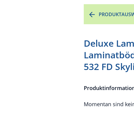
PRODUKTAUSW
Deluxe Lam
Laminatböd
532 FD Sky
Produktinformatio
Momentan sind kein