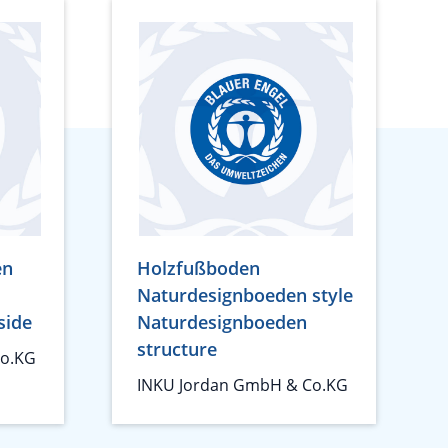
en
Holzfußboden
Naturdesignboeden style
side
Naturdesignboeden
structure
Co.KG
INKU Jordan GmbH & Co.KG