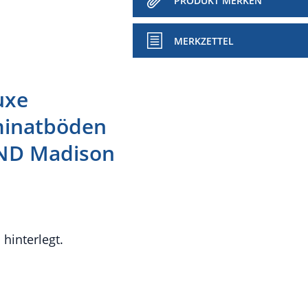
PRODUKT MERKEN
MERKZETTEL
uxe
minatböden
 ND Madison
hinterlegt.