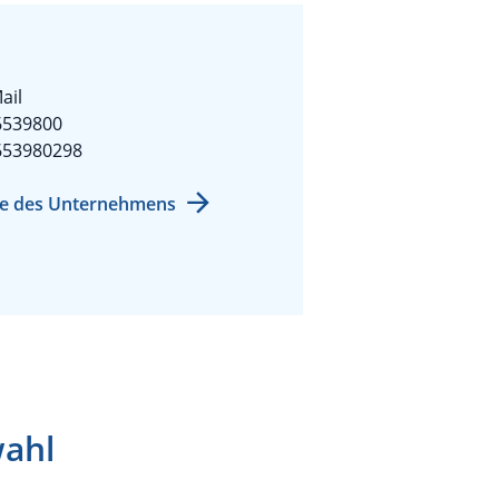
ail
6539800
653980298
e des Unternehmens
wahl