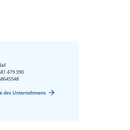
ail
81 479 390
68645548
e des Unternehmens