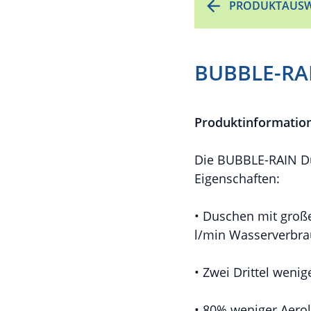
PRODUKTAUSW
BUBBLE-RAI
Produktinformatio
Die BUBBLE-RAIN Du
Eigenschaften:
• Duschen mit große
l/min Wasserverbr
• Zwei Drittel weni
• 80% weniger Aerol