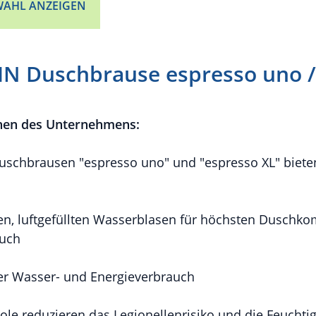
AHL ANZEIGEN
N Duschbrause espresso uno /
nen des Unternehmens:
schbrausen "espresso uno" und "espresso XL" bieten
n, luftgefüllten Wasserblasen für höchsten Duschkom
auch
ger Wasser- und Energieverbrauch
ole reduzieren das Legionellenrisiko und die Feuchti