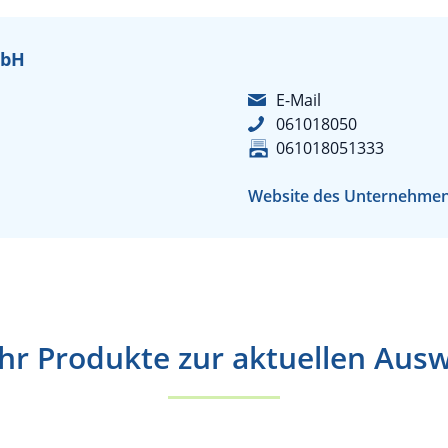
mbH
E-Mail
061018050
061018051333
Website des Unternehme
r Produkte zur aktuellen Aus