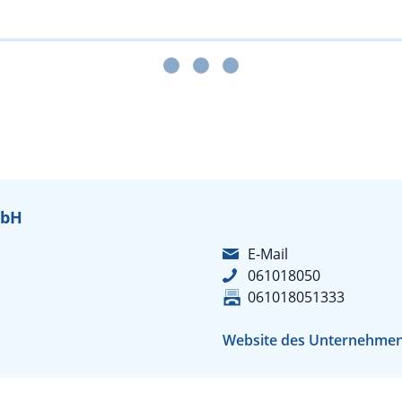
mbH
E-Mail
061018050
061018051333
Website des Unternehme