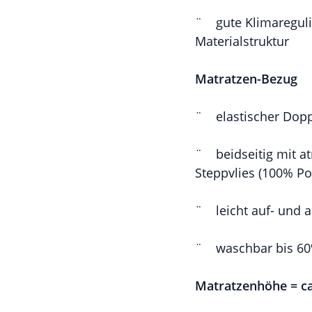
¨
gute Klimaregul
Materialstruktur
Matratzen-Bezug
¨
elastischer Dop
¨
beidseitig mit 
Steppvlies (100% Po
¨
leicht auf- und
¨
waschbar bis 60
Matratzenhöhe = ca