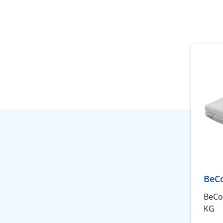
BeCo
BeCo
KG