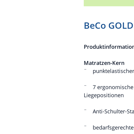
BeCo GOLD
Produktinformatio
Matratzen-Kern
¨
punktelastische
¨
7 ergonomische 
Liegepositionen
¨
Anti-Schulter-St
¨
bedarfsgerecht