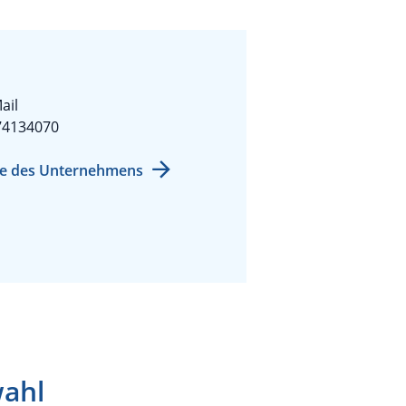
ail
74134070
e des Unternehmens
wahl