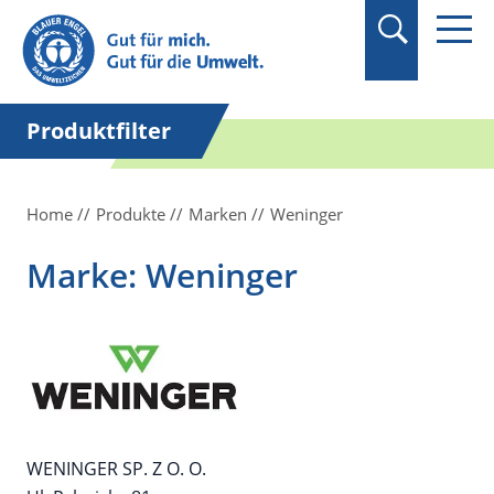
Suchbegriff in
Anführungszeichen
setzen.
Produktfilter
Home
Produkte
Marken
Weninger
Marke: Weninger
WENINGER SP. Z O. O.