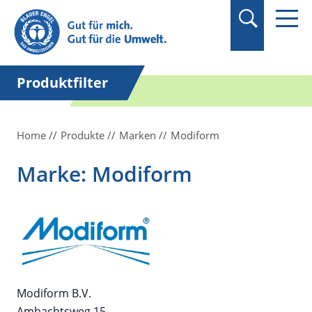
Suchbegriff in
Anführungszeichen
setzen.
Produktfilter
Home
Produkte
Marken
Modiform
Marke: Modiform
Modiform B.V.
Ambachtsweg 15