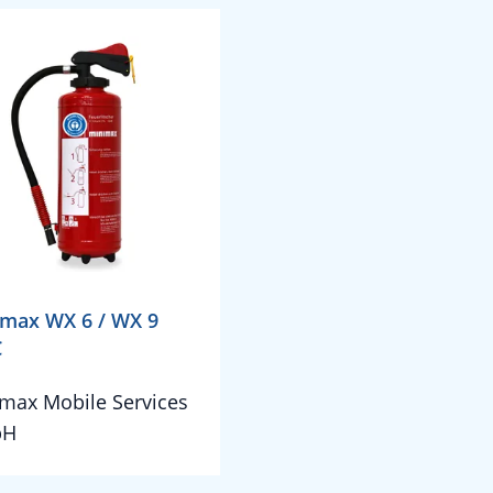
max WX 6 / WX 9
C
max Mobile Services
bH