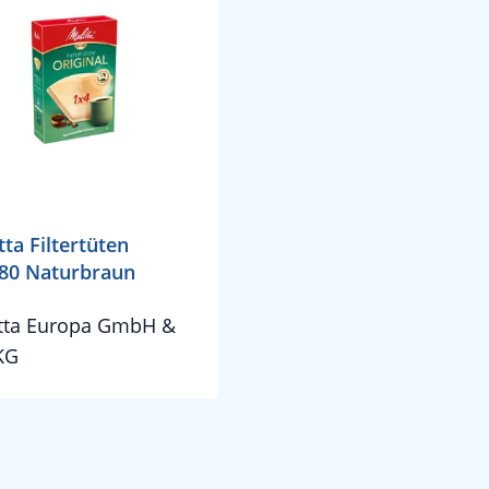
tta Filtertüten
80 Naturbraun
tta Europa GmbH &
KG