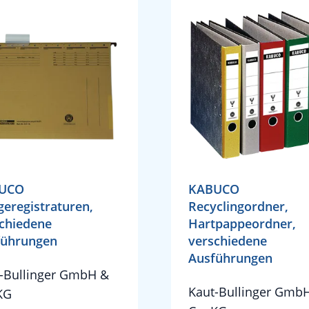
UCO
KABUCO
eregistraturen,
Recyclingordner,
chiedene
Hartpappeordner,
führungen
verschiedene
Ausführungen
-Bullinger GmbH &
Kaut-Bullinger Gmb
KG