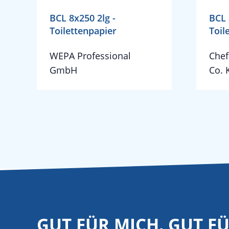
BCL 8x250 2lg -
BCL 
Toilettenpapier
Toil
WEPA Professional
Chef
GmbH
Co. 
GUT FÜR MICH. GUT F