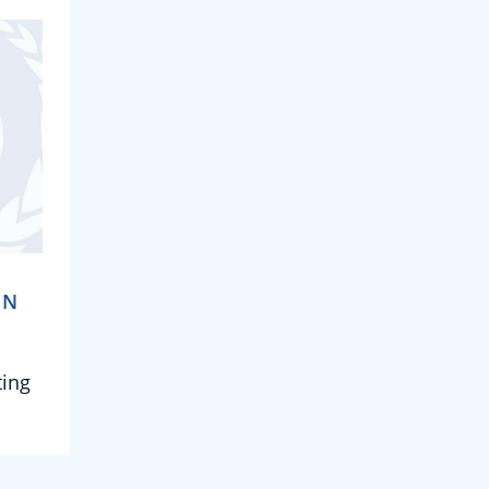
 N
ting