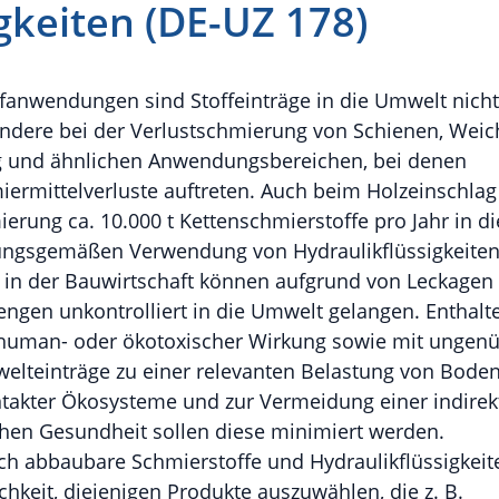
gkeiten (DE-UZ 178)
ffanwendungen sind Stoffeinträge in die Umwelt nicht
ondere bei der Verlustschmierung von Schienen, Weic
g und ähnlichen Anwendungsbereichen, bei denen
mittelverluste auftreten. Auch beim Holzeinschlag
erung ca. 10.000 t Kettenschmierstoffe pro Jahr in di
ngsgemäßen Verwendung von Hydraulikflüssigkeiten 
e in der Bauwirtschaft können aufgrund von Leckagen
ngen unkontrolliert in die Umwelt gelangen. Enthalt
t human- oder ökotoxischer Wirkung sowie mit ungen
elteinträge zu einer relevanten Belastung von Bode
intakter Ökosysteme und zur Vermeidung einer indirek
hen Gesundheit sollen diese minimiert werden.
ch abbaubare Schmierstoffe und Hydraulikflüssigkeit
keit, diejenigen Produkte auszuwählen, die z. B.