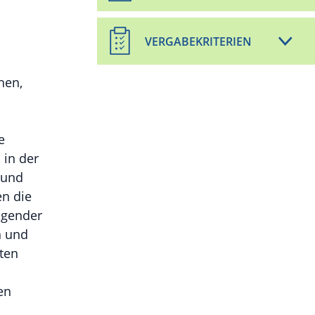
VERGABEKRITERIEN
hen,
e
in der
 und
en die
ügender
n und
ten
en