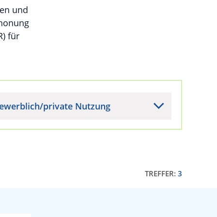
hen und
chonung
) für
ewerblich/private Nutzung
TREFFER:
3