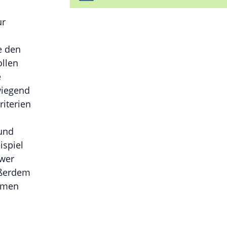
ur
e den
ollen
e
wiegend
iterien
 und
ispiel
hwer
ußerdem
ommen