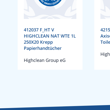
412037 F_HT V
4215
HIGHCLEAN NAT WTE 1L
Axis
250X20 Krepp
Toil
Papierhandtücher
High
Highclean Group eG