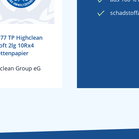
schadstof
77 TP Highclean
oft 2lg 10Rx4
ettenpapier
clean Group eG