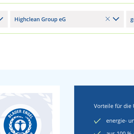
Highclean Group eG
g
Vorteile für di
energie- u
aus 100 % 