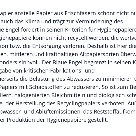
ier anstelle Papier aus Frischfasern schont nicht n
 auch das Klima und trägt zur Verminderung des
 Engel fordert in seinen Kriterien für Hygienepapier
gienepapiere können nicht recycelt werden, die wertv
ion bzw. die Entsorgung verloren. Deshalb ist hier di
en, mittleren und krafthaltigen Altpapiersorten über
ders sinnvoll. Der Blaue Engel begrenzt in seinen Kr
gabe von kritischen Fabrikations- und
nerseits die Belastung des Abwassers zu minimieren
Papiers mit Schadstoffen zu reduzieren. So ist zum Be
llern, halogenierten Bleichmitteln und biologisch sc
i der Herstellung des Recyclingpapiers verboten. A
bwasser- und Abluftemissionen, das Reststoffaufk
r Produktion der Hygienepapiere gestellt.