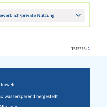
ewerblich/private Nutzung
TREFFER:
2
e Umwelt
nd wassersparend hergestellt
Altpapier